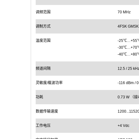
调频范围
70 MHz
调制方式
4FSK GMSK
温度范围
-25℃…+5
-30℃…+70
-40℃…+80
频道间隔
12.5 / 25 k
灵敏度/载波功率
-116 dBm /
功耗
0.73 W （
数据传输速度
1200...1152
工作电压
+4 Vdc